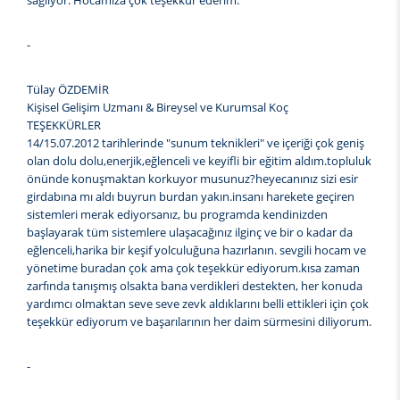
sağlıyor. Hocamıza çok teşekkür ederim.
-
Tülay ÖZDEMİR
Kişisel Gelişim Uzmanı & Bireysel ve Kurumsal Koç
TEŞEKKÜRLER
14/15.07.2012 tarihlerinde "sunum teknikleri" ve içeriği çok geniş
olan dolu dolu,enerjik,eğlenceli ve keyifli bir eğitim aldım.topluluk
önünde konuşmaktan korkuyor musunuz?heyecanınız sizi esir
girdabına mı aldı buyrun burdan yakın.insanı harekete geçiren
sistemleri merak ediyorsanız, bu programda kendinizden
başlayarak tüm sistemlere ulaşacağınız ilginç ve bir o kadar da
eğlenceli,harika bir keşif yolculuğuna hazırlanın. sevgili hocam ve
yönetime buradan çok ama çok teşekkür ediyorum.kısa zaman
zarfında tanışmış olsakta bana verdikleri destekten, her konuda
yardımcı olmaktan seve seve zevk aldıklarını belli ettikleri için çok
teşekkür ediyorum ve başarılarının her daim sürmesini diliyorum.
-