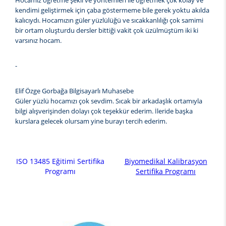
Hocamız öğretme şekli ve yöntemleri ile öğretmek çok kolay ve
kendimi geliştirmek için çaba göstermeme bile gerek yoktu akılda
kalıcıydı. Hocamızın güler yüzlülüğü ve sıcakkanlılığı çok samimi
bir ortam oluşturdu dersler bittiği vakit çok üzülmüştüm iki ki
varsınız hocam.
-
Elif Özge Gorbağa Bilgisayarlı Muhasebe
Güler yüzlü hocamızı çok sevdim. Sıcak bir arkadaşlık ortamıyla
bilgi alışverişinden dolayı çok teşekkür ederim. İleride başka
kurslara gelecek olursam yine burayı tercih ederim.
ISO 13485 Eğitimi Sertifika
Biyomedikal Kalibrasyon
Programı
Sertifika Programı