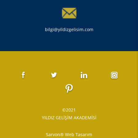
bilgi@yildizgelisim.com
©2021
YILDIZ GELİŞİM AKADEMİSİ
Sarvon®
Web Tasarım