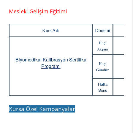
Mesleki Gelişim Eğitimi
Kurs Adı
Dönemi
Baş
H.içi
Akşam
Biyomedikal Kalibrasyon Sertifika
H.içi
Programı
Gündüz
Hafta
Sonu
Kursa Özel Kampanyalar