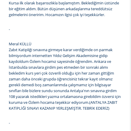
Kursa ilk olarak başarısızlıkla başlamıştım. Beklediğimin üstünde
bir eğitim aldım. Bütün düşünen arkadaşlarıma tereddütsüz
gelmelerini öneririm. Hocamızın ilgisi çok iyi teşekkürler.
-
Meral KÜLLÜ
Zabıt Katipliği sınavına girmeye karar verdiğimde on parmak
bilmiyordum internetten Yıldız Gelişim Akademisine gidip
kaydoldum Özlem hocamız sayesinde öğrendim. Ankara ve
İstanbulda sınavlara girdim pes etmeden bir sonraki alımı
bekledim kurs yeri çok özverili olduğu için her zaman gittiğim
zaman daha önceki grupda öğrencisiniz tekrar kayıt olmanız
gerekli demedi boş zamanlarımda çalışmamız için bilgisayar
sınıfları bile bizlere sundu sonunda Antalya'nın sınavına girdim
108 yazarak istedikleri yazma ortalamasına girebildim özversi için
kuruma ve Özlem hocama teşekkür ediyorum.(ANTALYA ZABIT
KATİPLİĞİ SINAVI KAZANIP YERLEŞMİŞTİR. TEBRİK EDERİZ)
-