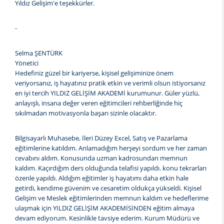
Yıldız Gelişim'e teşekkürler.
-
Selma ŞENTÜRK
Yönetici
Hedefiniz güzel bir kariyerse, kişisel gelişiminize önem
veriyorsanız, iş hayatınız pratik etkin ve verimli olsun istiyorsanız
en iyi tercih YILDIZ GELİŞİM AKADEMİ kurumunur. Güler yüzlü,
anlayışlı, insana değer veren eğitimcileri rehberliğinde hiç
sıkılmadan motivasyonla başarı sizinle olacaktır.
Bilgisayarlı Muhasebe, İleri Düzey Excel, Satış ve Pazarlama
eğitimlerine katıldım. Anlamadığım herşeyi sordum ve her zaman
cevabını aldım. Konusunda uzman kadrosundan memnun
kaldım. Kaçırdığım ders olduğunda telafisi yapıldı. konu tekrarları
özenle yapıldı. Aldığım eğitimler iş hayatımı daha etkin hale
getirdi, kendime güvenim ve cesaretim oldukça yükseldi. Kişisel
Gelişim ve Meslek eğitimlerinden memnun kaldım ve hedeflerime
ulaşmak için YILDIZ GELİŞİM AKADEMİSİNDEN eğitim almaya
devam ediyorum. Kesinlikle tavsiye ederim. Kurum Müdürü ve