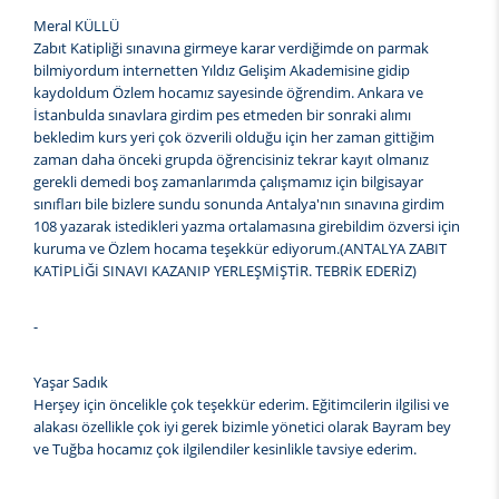
Meral KÜLLÜ
Zabıt Katipliği sınavına girmeye karar verdiğimde on parmak
bilmiyordum internetten Yıldız Gelişim Akademisine gidip
kaydoldum Özlem hocamız sayesinde öğrendim. Ankara ve
İstanbulda sınavlara girdim pes etmeden bir sonraki alımı
bekledim kurs yeri çok özverili olduğu için her zaman gittiğim
zaman daha önceki grupda öğrencisiniz tekrar kayıt olmanız
gerekli demedi boş zamanlarımda çalışmamız için bilgisayar
sınıfları bile bizlere sundu sonunda Antalya'nın sınavına girdim
108 yazarak istedikleri yazma ortalamasına girebildim özversi için
kuruma ve Özlem hocama teşekkür ediyorum.(ANTALYA ZABIT
KATİPLİĞİ SINAVI KAZANIP YERLEŞMİŞTİR. TEBRİK EDERİZ)
-
Yaşar Sadık
Herşey için öncelikle çok teşekkür ederim. Eğitimcilerin ilgilisi ve
alakası özellikle çok iyi gerek bizimle yönetici olarak Bayram bey
ve Tuğba hocamız çok ilgilendiler kesinlikle tavsiye ederim.