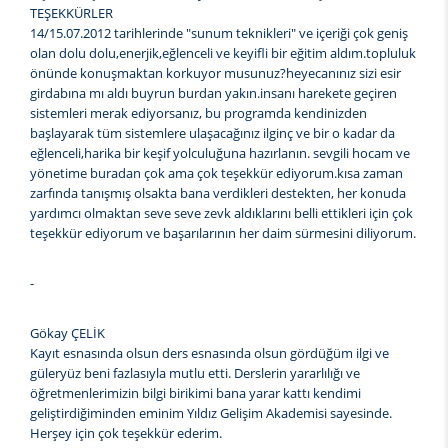
TEŞEKKÜRLER
14/15.07.2012 tarihlerinde "sunum teknikleri" ve içeriği çok geniş
olan dolu dolu,enerjik,eğlenceli ve keyifli bir eğitim aldım.topluluk
önünde konuşmaktan korkuyor musunuz?heyecanınız sizi esir
girdabına mı aldı buyrun burdan yakın.insanı harekete geçiren
sistemleri merak ediyorsanız, bu programda kendinizden
başlayarak tüm sistemlere ulaşacağınız ilginç ve bir o kadar da
eğlenceli,harika bir keşif yolculuğuna hazırlanın. sevgili hocam ve
yönetime buradan çok ama çok teşekkür ediyorum.kısa zaman
zarfında tanışmış olsakta bana verdikleri destekten, her konuda
yardımcı olmaktan seve seve zevk aldıklarını belli ettikleri için çok
teşekkür ediyorum ve başarılarının her daim sürmesini diliyorum.
-
Gökay ÇELİK
Kayıt esnasında olsun ders esnasında olsun gördüğüm ilgi ve
güleryüz beni fazlasıyla mutlu etti. Derslerin yararlılığı ve
öğretmenlerimizin bilgi birikimi bana yarar kattı kendimi
geliştirdiğiminden eminim Yıldız Gelişim Akademisi sayesinde.
Herşey için çok teşekkür ederim.