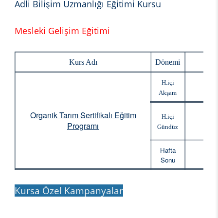
Adli Bilişim Uzmanlığı Eğitimi Kursu
Mesleki Gelişim Eğitimi
Kurs Adı
Dönemi
Baş
H.içi
Akşam
Organik Tarım Sertifikalı Eğitim
H.içi
Programı
Gündüz
Hafta
Sonu
Kursa Özel Kampanyalar