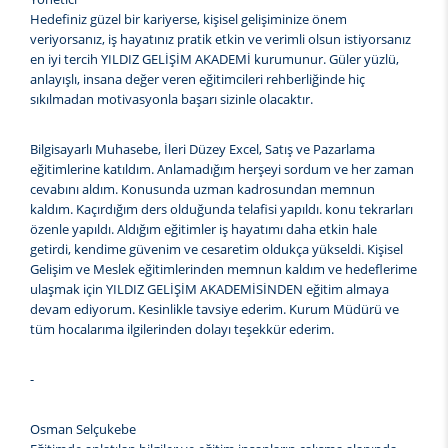
Hedefiniz güzel bir kariyerse, kişisel gelişiminize önem
veriyorsanız, iş hayatınız pratik etkin ve verimli olsun istiyorsanız
en iyi tercih YILDIZ GELİŞİM AKADEMİ kurumunur. Güler yüzlü,
anlayışlı, insana değer veren eğitimcileri rehberliğinde hiç
sıkılmadan motivasyonla başarı sizinle olacaktır.
Bilgisayarlı Muhasebe, İleri Düzey Excel, Satış ve Pazarlama
eğitimlerine katıldım. Anlamadığım herşeyi sordum ve her zaman
cevabını aldım. Konusunda uzman kadrosundan memnun
kaldım. Kaçırdığım ders olduğunda telafisi yapıldı. konu tekrarları
özenle yapıldı. Aldığım eğitimler iş hayatımı daha etkin hale
getirdi, kendime güvenim ve cesaretim oldukça yükseldi. Kişisel
Gelişim ve Meslek eğitimlerinden memnun kaldım ve hedeflerime
ulaşmak için YILDIZ GELİŞİM AKADEMİSİNDEN eğitim almaya
devam ediyorum. Kesinlikle tavsiye ederim. Kurum Müdürü ve
tüm hocalarıma ilgilerinden dolayı teşekkür ederim.
-
Osman Selçukebe