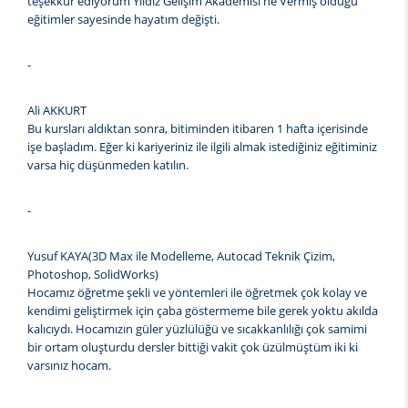
teşekkür ediyorum Yıldız Gelişim Akademisi'ne Vermiş olduğu
eğitimler sayesinde hayatım değişti.
-
Ali AKKURT
Bu kursları aldıktan sonra, bitiminden itibaren 1 hafta içerisinde
işe başladım. Eğer ki kariyeriniz ile ilgili almak istediğiniz eğitiminiz
varsa hiç düşünmeden katılın.
-
Yusuf KAYA(3D Max ile Modelleme, Autocad Teknik Çizim,
Photoshop, SolidWorks)
Hocamız öğretme şekli ve yöntemleri ile öğretmek çok kolay ve
kendimi geliştirmek için çaba göstermeme bile gerek yoktu akılda
kalıcıydı. Hocamızın güler yüzlülüğü ve sıcakkanlılığı çok samimi
bir ortam oluşturdu dersler bittiği vakit çok üzülmüştüm iki ki
varsınız hocam.