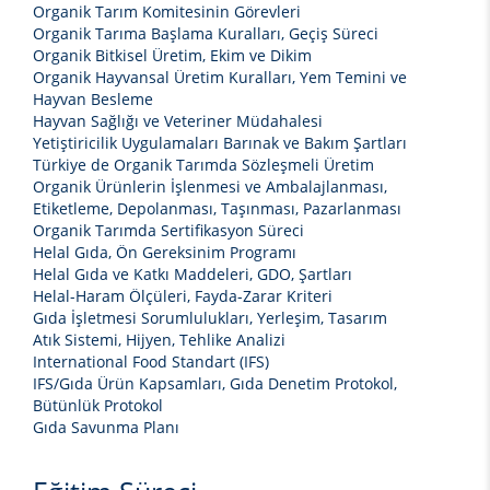
Organik Tarım Komitesinin Görevleri
Organik Tarıma Başlama Kuralları, Geçiş Süreci
Organik Bitkisel Üretim, Ekim ve Dikim
Organik Hayvansal Üretim Kuralları, Yem Temini ve
Hayvan Besleme
Hayvan Sağlığı ve Veteriner Müdahalesi
Yetiştiricilik Uygulamaları Barınak ve Bakım Şartları
Türkiye de Organik Tarımda Sözleşmeli Üretim
Organik Ürünlerin İşlenmesi ve Ambalajlanması,
Etiketleme, Depolanması, Taşınması, Pazarlanması
Organik Tarımda Sertifikasyon Süreci
Helal Gıda, Ön Gereksinim Programı
Helal Gıda ve Katkı Maddeleri, GDO, Şartları
Helal-Haram Ölçüleri, Fayda-Zarar Kriteri
Gıda İşletmesi Sorumlulukları, Yerleşim, Tasarım
Atık Sistemi, Hijyen, Tehlike Analizi
International Food Standart (IFS)
IFS/Gıda Ürün Kapsamları, Gıda Denetim Protokol,
Bütünlük Protokol
Gıda Savunma Planı