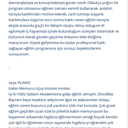
davranışlarıyla ve konuşmalarıyla güven verdi. Oldukça yoğun bir
program olmasına rağmen zamanı verimli kullanarak, anlatım
tarzıyla katılımcıları motive ederek, canlı tutmayı başardı.
Katılımcılara özgürce soru sorma hakkı veren eğitim tarzıyla
ekiple arasında güçlü bir iletişim oluştu Almış oldugum IK
egıtımıyle İş hayatında içinde bulunduğum süreçleri sistematik ve
bütüncül olarak gözden geçirme imkanını elde ettiğime
inanıyorum .Kişisel gelişimime bu kadar profesyonel katkı
sağlayan eğitim programınız için sonsuz teşekkürlerimi
sunuyorum.
-
Ayşe YILMAZ
Kabin Memuru-Uçuş Hostesi Hostes
İyi ki Yıldız Gelişim Akademisine gidip eğitim almışım. Öncelikle
Bayram beye teşekkür ediyorum ilgisi ve alakasından dolayı,
eğitim süresi boyunca çok yardımcı oldu her konuda. Çok güzel
eğitim geçirdim şuan özel bi şirkette kabin memuruyum bu
başarımın arkasında İngilizce eğitmenimizin emeği büyük kendisi
çok ilgili bi öğretmen onun sayesinde İngilizce yi öğrendim çok