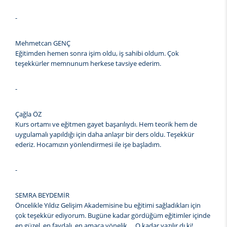
-
Mehmetcan GENÇ
Eğitimden hemen sonra işim oldu, iş sahibi oldum. Çok
teşekkürler memnunum herkese tavsiye ederim.
-
Çağla ÖZ
Kurs ortamı ve eğitmen gayet başarılıydı. Hem teorik hem de
uygulamalı yapıldığı için daha anlaşır bir ders oldu. Teşekkür
ederiz. Hocamızın yönlendirmesi ile işe başladım.
-
SEMRA BEYDEMİR
Öncelikle Yıldız Gelişim Akademisine bu eğitimi sağladıkları için
çok teşekkür ediyorum. Bugüne kadar gördüğüm eğitimler içinde
en güzel, en faydalı, en amaca yönelik…. O kadar yazılır dı ki!...