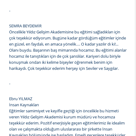
-
SEMRA BEYDEMİR
Öncelikle Yıldız Gelişim Akademisine bu eğitimi sağladıkları için
çok teşekkür ediyorum. Bugüne kadar gördüğüm eğitimler içinde
en güzel, en faydalı, en amaca yönelik…. O kadar yazılır dı ki!...
Olanı buydu. Başarının baş mimarında hocamız. Bu eğitimi alanlar
hocamız ile tanıştıkları için de çok şanslılar. Kariyeri dolu biriyle
konuşmak ondan iki kelime bişeyler öğrenmek benim için
harikaydı. Çok teşekkür ederim herşey için Seviler ve Saygılar.
-
Ebru YILMAZ
İnsan Kaynakları
Eğitimler samimiyet ve keyifle geçtiği için öncelikle bu hizmeti
veren Yıldız Gelişim Akademisi kurum müdürü ve hocamıza
teşekkür ederim. Pozitif enerjisiyle geçen eğitimlerimiz ile idealim
olan ve çalışmakta olduğum uluslararası bir şirkette İnsan
Kaynakları bölümünde işe başladım. Emeği geçenlere teşekkürler.