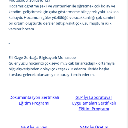
Photoshop, SolidWorks)
Hocamız öğretme şekli ve yöntemleri ile öğretmek çok kolay ve
kendimi geliştirmek için çaba göstermeme bile gerek yoktu akılda
kalıcıydı. Hocamızın güler yüzlülüğü ve sıcakkanlılığı çok samimi
bir ortam oluşturdu dersler bittiği vakit çok üzülmüştüm iki ki
varsınız hocam.
-
Elif Özge Gorbağa Bilgisayarlı Muhasebe
Güler yüzlü hocamızı çok sevdim. Sıcak bir arkadaşlık ortamıyla
bilgi alışverişinden dolayı çok teşekkür ederim. İleride başka
kurslara gelecek olursam yine burayı tercih ederim.
Dokümantasyon Sertifikalı
GLP İyi Laboratuvar
Eğitim Programı
Uygulamaları Sertifikalı
Eğitim Programı
GHP İyi Hijyen
GMP İyi Üretim