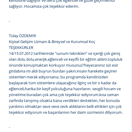
kendisine bağlıyor ve dersi çok eğlenceli ve güzel geçirmemizi
sağlıyor. Hocamıza çok teşekkür ederim.
-
Tülay ÖZDEMİR
Kişisel Gelişim Uzmanı & Bireysel ve Kurumsal Koç
TEŞEKKÜRLER
14/15.07.2012 tarihlerinde "sunum teknikleri" ve içeriği çok geniş
olan dolu dolu,enerjik,eğlenceli ve keyifli bir eğitim aldım.topluluk
önünde konuşmaktan korkuyor musunuz?heyecanınız sizi esir
girdabına mı aldı buyrun burdan yakın.insanı harekete geçiren
sistemleri merak ediyorsanız, bu programda kendinizden
başlayarak tüm sistemlere ulaşacağınız ilginç ve bir o kadar da
eğlenceli,harika bir keşif yolculuğuna hazırlanın. sevgili hocam ve
yönetime buradan çok ama çok teşekkür ediyorum.kısa zaman
zarfında tanışmış olsakta bana verdikleri destekten, her konuda
yardımcı olmaktan seve seve zevk aldıklarını belli ettikleri için çok
teşekkür ediyorum ve başarılarının her daim sürmesini diliyorum.
-