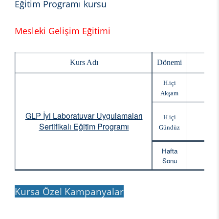
Eğitim Programı kursu
Mesleki Gelişim Eğitimi
Kurs Adı
Dönemi
Baş
H.içi
Akşam
GLP İyi Laboratuvar Uygulamaları
H.içi
Sertifikalı Eğitim Programı
Gündüz
Hafta
Sonu
Kursa Özel Kampanyalar