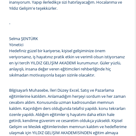
inanıyorum. Yapıp ilerledikçe sizi hatırlayacağım. Hocalarıma ve
Yıldız Gelişim'e teşekkürler.
-
Selma ŞENTÜRK
Yönetici
Hedefiniz güzel bir kariyerse, kişisel gelişiminize önem
veriyorsanız, iş hayatınız pratik etkin ve verimli olsun istiyorsanız
en iyi tercih YILDIZ GELİŞİM AKADEMİ kurumunur. Güler yüzlü,
anlayışlı, insana değer veren eğitimcileri rehberliğinde hiç
sıkılmadan motivasyonla başarı sizinle olacaktır.
Bilgisayarlı Muhasebe, İleri Düzey Excel, Satış ve Pazarlama
eğitimlerine katıldım. Anlamadığım herşeyi sordum ve her zaman
cevabını aldım. Konusunda uzman kadrosundan memnun
kaldım. Kaçırdığım ders olduğunda telafisi yapıldı. konu tekrarları
özenle yapıldı. Aldığım eğitimler iş hayatımı daha etkin hale
getirdi, kendime güvenim ve cesaretim oldukça yükseldi. Kişisel
Gelişim ve Meslek eğitimlerinden memnun kaldım ve hedeflerime
ulaşmak için YILDIZ GELİŞİM AKADEMİSİNDEN eğitim almaya