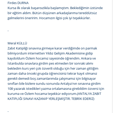
Firdes DURNA
Kursa ilk olarak başarısızlıkla başlamıştım. Beklediğimin üstünde
bir eğitim aldım. Bütün düşünen arkadaşlarıma tereddütsüz
gelmelerini öneririm. Hocamızın ilgisi çok iyi teşekkürler.
-
Meral KÜLLÜ
Zabıt Katipliği sınavına girmeye karar verdiğimde on parmak
bilmiyordum internetten Yıldız Gelişim Akademisine gidip
kaydoldum Özlem hocamız sayesinde öğrendim. Ankara ve
İstanbulda sınavlara girdim pes etmeden bir sonraki alımı
bekledim kurs yeri çok özverili olduğu için her zaman gittiğim
zaman daha önceki grupda öğrencisiniz tekrar kayıt olmanız
gerekli demedi boş zamanlarımda çalışmamız için bilgisayar
sınıfları bile bizlere sundu sonunda Antalya'nın sınavına girdim
108 yazarak istedikleri yazma ortalamasına girebildim özversi için
kuruma ve Özlem hocama teşekkür ediyorum.(ANTALYA ZABIT
KATİPLİĞİ SINAVI KAZANIP YERLEŞMİŞTİR. TEBRİK EDERİZ)
-