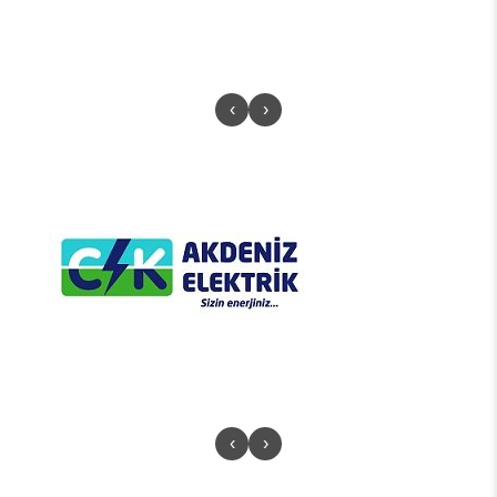
‹
›
‹
›