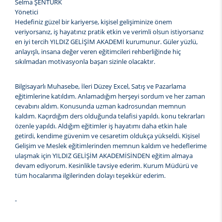
Selma ŞENTÜRK
Yönetici
Hedefiniz güzel bir kariyerse, kişisel gelişiminize önem
veriyorsanız, iş hayatınız pratik etkin ve verimli olsun istiyorsanız
en iyi tercih YILDIZ GELİŞİM AKADEMİ kurumunur. Güler yüzlü,
anlayışlı, insana değer veren eğitimcileri rehberliğinde hiç
sıkılmadan motivasyonla başarı sizinle olacaktır.
Bilgisayarlı Muhasebe, İleri Düzey Excel, Satış ve Pazarlama
eğitimlerine katıldım. Anlamadığım herşeyi sordum ve her zaman
cevabını aldım. Konusunda uzman kadrosundan memnun
kaldım. Kaçırdığım ders olduğunda telafisi yapıldı. konu tekrarları
özenle yapıldı. Aldığım eğitimler iş hayatımı daha etkin hale
getirdi, kendime güvenim ve cesaretim oldukça yükseldi. Kişisel
Gelişim ve Meslek eğitimlerinden memnun kaldım ve hedeflerime
ulaşmak için YILDIZ GELİŞİM AKADEMİSİNDEN eğitim almaya
devam ediyorum. Kesinlikle tavsiye ederim. Kurum Müdürü ve
tüm hocalarıma ilgilerinden dolayı teşekkür ederim.
-