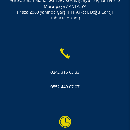
Adres: Sinan Mahallesi 1257 Sokak Şengül 2 İşhani No:13
Muratpaşa / ANTALYA
(Plaza 2000 yanında Çarşı PTT Arkası, Doğu Garajı
Tahtakale Yanı)
0242 316 63 33
0552 449 07 07