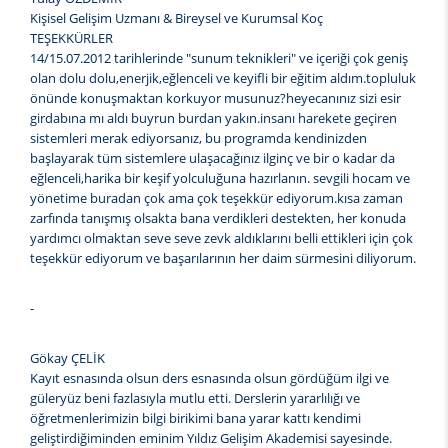
Kişisel Gelişim Uzmanı & Bireysel ve Kurumsal Koç
TEŞEKKÜRLER
14/15.07.2012 tarihlerinde "sunum teknikleri" ve içeriği çok geniş
olan dolu dolu,enerjik,eğlenceli ve keyifli bir eğitim aldım.topluluk
önünde konuşmaktan korkuyor musunuz?heyecanınız sizi esir
girdabına mı aldı buyrun burdan yakın.insanı harekete geçiren
sistemleri merak ediyorsanız, bu programda kendinizden
başlayarak tüm sistemlere ulaşacağınız ilginç ve bir o kadar da
eğlenceli,harika bir keşif yolculuğuna hazırlanın. sevgili hocam ve
yönetime buradan çok ama çok teşekkür ediyorum.kısa zaman
zarfında tanışmış olsakta bana verdikleri destekten, her konuda
yardımcı olmaktan seve seve zevk aldıklarını belli ettikleri için çok
teşekkür ediyorum ve başarılarının her daim sürmesini diliyorum.
-
Gökay ÇELİK
Kayıt esnasında olsun ders esnasında olsun gördüğüm ilgi ve
güleryüz beni fazlasıyla mutlu etti. Derslerin yararlılığı ve
öğretmenlerimizin bilgi birikimi bana yarar kattı kendimi
geliştirdiğiminden eminim Yıldız Gelişim Akademisi sayesinde.