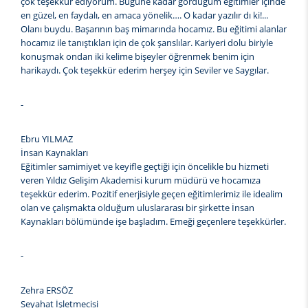
çok teşekkür ediyorum. Bugüne kadar gördüğüm eğitimler içinde
en güzel, en faydalı, en amaca yönelik…. O kadar yazılır dı ki!...
Olanı buydu. Başarının baş mimarında hocamız. Bu eğitimi alanlar
hocamız ile tanıştıkları için de çok şanslılar. Kariyeri dolu biriyle
konuşmak ondan iki kelime bişeyler öğrenmek benim için
harikaydı. Çok teşekkür ederim herşey için Seviler ve Saygılar.
-
Ebru YILMAZ
İnsan Kaynakları
Eğitimler samimiyet ve keyifle geçtiği için öncelikle bu hizmeti
veren Yıldız Gelişim Akademisi kurum müdürü ve hocamıza
teşekkür ederim. Pozitif enerjisiyle geçen eğitimlerimiz ile idealim
olan ve çalışmakta olduğum uluslararası bir şirkette İnsan
Kaynakları bölümünde işe başladım. Emeği geçenlere teşekkürler.
-
Zehra ERSÖZ
Seyahat İşletmecisi