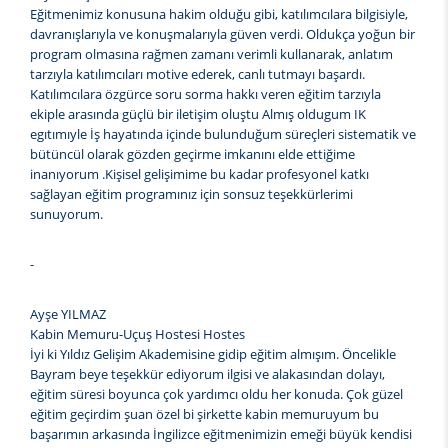
Eğitmenimiz konusuna hakim olduğu gibi, katılımcılara bilgisiyle,
davranışlarıyla ve konuşmalarıyla güven verdi. Oldukça yoğun bir
program olmasına rağmen zamanı verimli kullanarak, anlatım
tarzıyla katılımcıları motive ederek, canlı tutmayı başardı.
Katılımcılara özgürce soru sorma hakkı veren eğitim tarzıyla
ekiple arasında güçlü bir iletişim oluştu Almış oldugum IK
egıtımıyle İş hayatında içinde bulunduğum süreçleri sistematik ve
bütüncül olarak gözden geçirme imkanını elde ettiğime
inanıyorum .Kişisel gelişimime bu kadar profesyonel katkı
sağlayan eğitim programınız için sonsuz teşekkürlerimi
sunuyorum.
-
Ayşe YILMAZ
Kabin Memuru-Uçuş Hostesi Hostes
İyi ki Yıldız Gelişim Akademisine gidip eğitim almışım. Öncelikle
Bayram beye teşekkür ediyorum ilgisi ve alakasından dolayı,
eğitim süresi boyunca çok yardımcı oldu her konuda. Çok güzel
eğitim geçirdim şuan özel bi şirkette kabin memuruyum bu
başarımın arkasında İngilizce eğitmenimizin emeği büyük kendisi