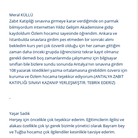
Meral KÜLLÜ
Zabıt Katipliği sınavına girmeye karar verdiğimde on parmak
bilmiyordum internetten Yıldız Gelişim Akademisine gidip
kaydoldum Özlem hocamız sayesinde öğrendim. Ankara ve
İstanbulda sınavlara girdim pes etmeden bir sonraki alımı
bekledim kurs yeri çok özverili olduğu için her zaman gittiğim
zaman daha önceki grupda öğrencisiniz tekrar kayıt olmanız
gerekli demedi boş zamanlarımda çalışmamız için bilgisayar
sınıfları bile bizlere sundu sonunda Antalya'nın sınavına girdim
108 yazarak istedikleri yazma ortalamasına girebildim özversi için
kuruma ve Özlem hocama teşekkür ediyorum.(ANTALYA ZABIT
KATİPLİĞİ SINAVI KAZANIP YERLEŞMİŞTİR. TEBRİK EDERİZ)
-
Yaşar Sadık
Herşey için öncelikle çok teşekkür ederim. Eğitimcilerin ilgilisi ve
alakası özellikle çok iyi gerek bizimle yönetici olarak Bayram bey
ve Tuğba hocamız çok ilgilendiler kesinlikle tavsiye ederim.