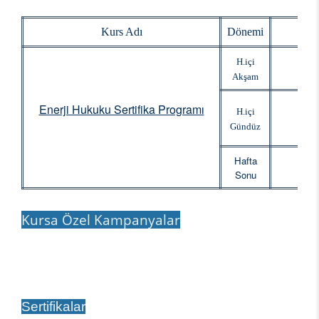
Kurs Adı
Dönemi
Baş
H.içi
Akşam
Enerji Hukuku Sertifika Programı
H.içi
Gündüz
Hafta
Sonu
Kursa Özel Kampanyalar
Sertifikalar