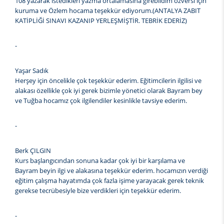
108 yazarak istedikleri yazma ortalamasına girebildim özversi için
kuruma ve Özlem hocama teşekkür ediyorum.(ANTALYA ZABIT
KATİPLİĞİ SINAVI KAZANIP YERLEŞMİŞTİR. TEBRİK EDERİZ)
-
Yaşar Sadık
Herşey için öncelikle çok teşekkür ederim. Eğitimcilerin ilgilisi ve
alakası özellikle çok iyi gerek bizimle yönetici olarak Bayram bey
ve Tuğba hocamız çok ilgilendiler kesinlikle tavsiye ederim.
-
Berk ÇILGIN
Kurs başlangıcından sonuna kadar çok iyi bir karşılama ve
Bayram beyin ilgi ve alakasına teşekkür ederim. hocamızın verdiği
eğitim çalışma hayatımda çok fazla işime yarayacak gerek teknik
gerekse tecrübesiyle bize verdikleri için teşekkür ederim.
-