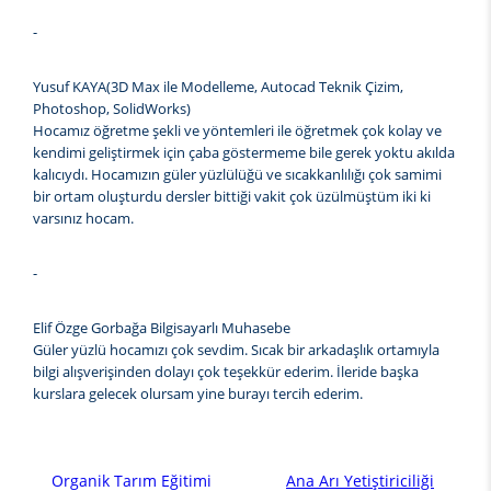
-
Yusuf KAYA(3D Max ile Modelleme, Autocad Teknik Çizim,
Photoshop, SolidWorks)
Hocamız öğretme şekli ve yöntemleri ile öğretmek çok kolay ve
kendimi geliştirmek için çaba göstermeme bile gerek yoktu akılda
kalıcıydı. Hocamızın güler yüzlülüğü ve sıcakkanlılığı çok samimi
bir ortam oluşturdu dersler bittiği vakit çok üzülmüştüm iki ki
varsınız hocam.
-
Elif Özge Gorbağa Bilgisayarlı Muhasebe
Güler yüzlü hocamızı çok sevdim. Sıcak bir arkadaşlık ortamıyla
bilgi alışverişinden dolayı çok teşekkür ederim. İleride başka
kurslara gelecek olursam yine burayı tercih ederim.
Organik Tarım Eğitimi
Ana Arı Yetiştiriciliği