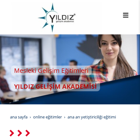
esleki Gelişim Eğitimleri
ILDIZ GELİŞİM AKADEMİSİ
ana sayfa
onli̇ne eği̇ti̇mler
ana arı yetiştiriciliği eğitimi