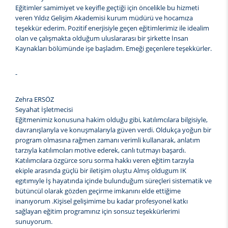
Eğitimler samimiyet ve keyifle geçtiği için öncelikle bu hizmeti
veren Yıldız Gelişim Akademisi kurum müdürü ve hocamıza
teşekkür ederim. Pozitif enerjisiyle geçen eğitimlerimiz ile idealim
olan ve çalışmakta olduğum uluslararası bir şirkette İnsan
Kaynakları bölümünde işe başladım. Emeği geçenlere teşekkürler.
-
Zehra ERSÖZ
Seyahat İşletmecisi
Eğitmenimiz konusuna hakim olduğu gibi, katılımcılara bilgisiyle,
davranışlarıyla ve konuşmalarıyla güven verdi. Oldukça yoğun bir
program olmasına rağmen zamanı verimli kullanarak, anlatım
tarzıyla katılımcıları motive ederek, canlı tutmayı başardı.
Katılımcılara özgürce soru sorma hakkı veren eğitim tarzıyla
ekiple arasında güçlü bir iletişim oluştu Almış oldugum IK
egıtımıyle İş hayatında içinde bulunduğum süreçleri sistematik ve
bütüncül olarak gözden geçirme imkanını elde ettiğime
inanıyorum .Kişisel gelişimime bu kadar profesyonel katkı
sağlayan eğitim programınız için sonsuz teşekkürlerimi
sunuyorum.