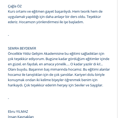
Çağla ÖZ
Kurs ortamı ve eğitmen gayet başarılıydı. Hem teorik hem de
uygulamalı yapıldığı için daha anlaşır bir ders oldu. Teşekkür
ederiz. Hocamızın yönlendirmesi ile işe başladım.
-
SEMRA BEYDEMİR
Öncelikle Yıldız Gelişim Akademisine bu eğitimi sağladıkları için
çok teşekkür ediyorum. Bugüne kadar gördüğüm eğitimler içinde
en güzel, en faydalı, en amaca yönelik…. O kadar yazılır dı ki!...
Olanı buydu. Başarının baş mimarında hocamız. Bu eğitimi alanlar
hocamız ile tanıştıkları için de çok şanslılar. Kariyeri dolu biriyle
konuşmak ondan iki kelime bişeyler öğrenmek benim için
harikaydı. Çok teşekkür ederim herşey için Seviler ve Saygılar.
-
Ebru YILMAZ
İnsan Kaynakları