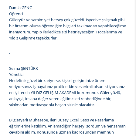
Damla GENÇ
Öğrenci
Güleryüz ve samimiyet herşey çok güzeldi. İşyeri ve çalışmak gibi
bir fırsatım olursa öğrendiğim bilgileri takılmadan yapabileceğime
inanıyorum. Yapıp ilerledikçe sizi hatırlayacağım. Hocalarıma ve
Yıldız Gelişim'e teşekkürler.
-
Selma ŞENTÜRK
Yönetici
Hedefiniz güzel bir kariyerse, kişisel gelişiminize önem
veriyorsanız, iş hayatınız pratik etkin ve verimli olsun istiyorsanız
en iyi tercih YILDIZ GELİŞİM AKADEMİ kurumunur. Güler yüzlü,
anlayışlı, insana değer veren eğitimcileri rehberliğinde hiç
sıkılmadan motivasyonla başarı sizinle olacaktır.
Bilgisayarlı Muhasebe, İleri Düzey Excel, Satış ve Pazarlama
eğitimlerine katıldım. Anlamadığım herşeyi sordum ve her zaman
cevabını aldım. Konusunda uzman kadrosundan memnun