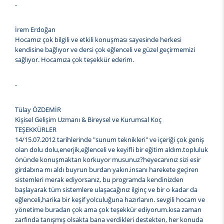
-
İrem Erdoğan
Hocamız çok bilgili ve etkili konuşması sayesinde herkesi
kendisine bağlıyor ve dersi çok eğlenceli ve güzel geçirmemizi
sağlıyor. Hocamıza çok teşekkür ederim.
-
Tülay ÖZDEMİR
Kişisel Gelişim Uzmanı & Bireysel ve Kurumsal Koç
TEŞEKKÜRLER
14/15.07.2012 tarihlerinde "sunum teknikleri" ve içeriği çok geniş
olan dolu dolu,enerjik,eğlenceli ve keyifli bir eğitim aldım.topluluk
önünde konuşmaktan korkuyor musunuz?heyecanınız sizi esir
girdabına mı aldı buyrun burdan yakın.insanı harekete geçiren
sistemleri merak ediyorsanız, bu programda kendinizden
başlayarak tüm sistemlere ulaşacağınız ilginç ve bir o kadar da
eğlenceli,harika bir keşif yolculuğuna hazırlanın. sevgili hocam ve
yönetime buradan çok ama çok teşekkür ediyorum.kısa zaman
zarfında tanışmış olsakta bana verdikleri destekten, her konuda