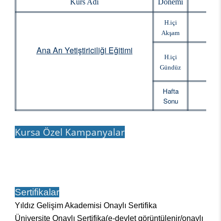
Kurs Adı
Dönemi
Baş
H.içi
Akşam
Ana Arı Yetiştiriciliği Eğitimi
H.içi
Gündüz
Hafta
Sonu
Kursa Özel Kampanyalar
Sertifikalar
Yıldız Gelişim Akademisi Onaylı Sertifika
Üniversite Onaylı Sertifika(e-devlet görüntülenir/onaylı