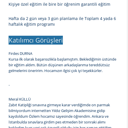
Kişiye özel eğitim ile bire bir öğrenim garantili eğitim
Hafta da 2 gün veya 3 gün planlama ile Toplam 4 yada 6
haftalık eğitim programı
Katılımcı Görüşleri
Firdes DURNA
Kursa ilk olarak başarısızlıkla başlamıştım. Beklediğimin üstünde
bir eğitim aldım. Bütün düşünen arkadaşlarıma tereddütsüz
gelmelerini öneririm. Hocamızın ilgisi çok iyi teşekkürler.
-
Meral KÜLLÜ
Zabıt Katipliği sınavına girmeye karar verdiğimde on parmak
bilmiyordum internetten Yıldız Gelişim Akademisine gidip
kaydoldum Özlem hocamız sayesinde öğrendim. Ankara ve
İstanbulda sınavlara girdim pes etmeden bir sonraki alımı
bekledim kurs yeri çok özverili olduğu için her zaman gittiğim