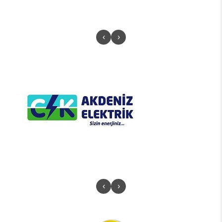
‹
›
‹
›