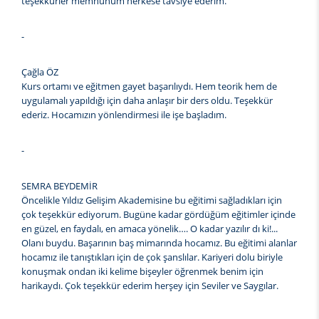
teşekkürler memnunum herkese tavsiye ederim.
-
Çağla ÖZ
Kurs ortamı ve eğitmen gayet başarılıydı. Hem teorik hem de
uygulamalı yapıldığı için daha anlaşır bir ders oldu. Teşekkür
ederiz. Hocamızın yönlendirmesi ile işe başladım.
-
SEMRA BEYDEMİR
Öncelikle Yıldız Gelişim Akademisine bu eğitimi sağladıkları için
çok teşekkür ediyorum. Bugüne kadar gördüğüm eğitimler içinde
en güzel, en faydalı, en amaca yönelik…. O kadar yazılır dı ki!...
Olanı buydu. Başarının baş mimarında hocamız. Bu eğitimi alanlar
hocamız ile tanıştıkları için de çok şanslılar. Kariyeri dolu biriyle
konuşmak ondan iki kelime bişeyler öğrenmek benim için
harikaydı. Çok teşekkür ederim herşey için Seviler ve Saygılar.