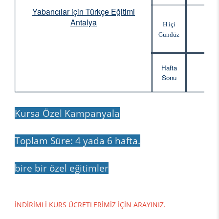
Yabancılar için Türkçe Eğitimi
Antalya
bire
H.içi
kiş
Gündüz
bire
Hafta
kiş
Sonu
Kursa Özel Kampanyala
Toplam Süre: 4 yada 6 hafta.
bire bir özel eğitimler
İNDİRİMLİ KURS ÜCRETLERİMİZ İÇİN ARAYINIZ.