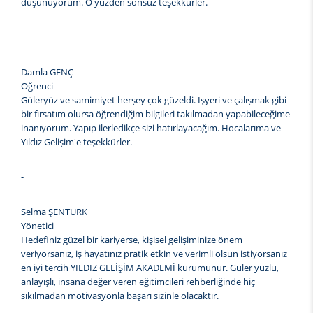
düşünüyorum. O yüzden sonsuz teşekkürler.
-
Damla GENÇ
Öğrenci
Güleryüz ve samimiyet herşey çok güzeldi. İşyeri ve çalışmak gibi
bir fırsatım olursa öğrendiğim bilgileri takılmadan yapabileceğime
inanıyorum. Yapıp ilerledikçe sizi hatırlayacağım. Hocalarıma ve
Yıldız Gelişim'e teşekkürler.
-
Selma ŞENTÜRK
Yönetici
Hedefiniz güzel bir kariyerse, kişisel gelişiminize önem
veriyorsanız, iş hayatınız pratik etkin ve verimli olsun istiyorsanız
en iyi tercih YILDIZ GELİŞİM AKADEMİ kurumunur. Güler yüzlü,
anlayışlı, insana değer veren eğitimcileri rehberliğinde hiç
sıkılmadan motivasyonla başarı sizinle olacaktır.