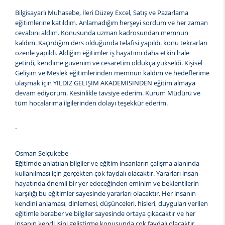
Bilgisayarlı Muhasebe, İleri Düzey Excel, Satış ve Pazarlama
eğitimlerine katıldım. Anlamadığım herşeyi sordum ve her zaman
cevabını aldım. Konusunda uzman kadrosundan memnun
kaldım. Kaçırdığım ders olduğunda telafisi yapıldı. konu tekrarları
özenle yapıldı. Aldığım eğitimler iş hayatımı daha etkin hale
getirdi, kendime güvenim ve cesaretim oldukça yükseldi. Kişisel
Gelişim ve Meslek eğitimlerinden memnun kaldım ve hedeflerime
ulaşmak için YILDIZ GELİŞİM AKADEMİSİNDEN eğitim almaya
devam ediyorum. Kesinlikle tavsiye ederim. Kurum Müdürü ve
tüm hocalarıma ilgilerinden dolayı teşekkür ederim.
-
Osman Selçukebe
Eğitimde anlatılan bilgiler ve eğitim insanların çalışma alanında
kullanılması için gerçekten çok faydalı olacaktır. Yararları insan
hayatında önemli bir yer edeceğinden eminim ve beklentilerin
karşılığı bu eğitimler sayesinde yararları olacaktır. Her insanın
kendini anlaması, dinlemesi, düşünceleri, hisleri, duyguları verilen
eğitimle beraber ve bilgiler sayesinde ortaya çıkacaktır ve her
insanın kendi işini geliştirme konusunda çok faydalı olacaktır.