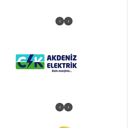
‹
›
‹
›