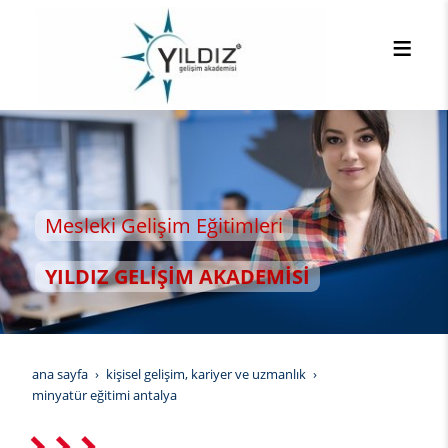
 Eğitimleri
M AKADEMİSİ
ana sayfa
kişisel gelişim, kariyer ve uzmanlık
mi̇nyatür eği̇ti̇mi̇ antalya