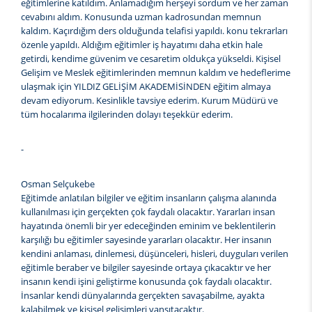
eğitimlerine katıldım. Anlamadığım herşeyi sordum ve her zaman
cevabını aldım. Konusunda uzman kadrosundan memnun
kaldım. Kaçırdığım ders olduğunda telafisi yapıldı. konu tekrarları
özenle yapıldı. Aldığım eğitimler iş hayatımı daha etkin hale
getirdi, kendime güvenim ve cesaretim oldukça yükseldi. Kişisel
Gelişim ve Meslek eğitimlerinden memnun kaldım ve hedeflerime
ulaşmak için YILDIZ GELİŞİM AKADEMİSİNDEN eğitim almaya
devam ediyorum. Kesinlikle tavsiye ederim. Kurum Müdürü ve
tüm hocalarıma ilgilerinden dolayı teşekkür ederim.
-
Osman Selçukebe
Eğitimde anlatılan bilgiler ve eğitim insanların çalışma alanında
kullanılması için gerçekten çok faydalı olacaktır. Yararları insan
hayatında önemli bir yer edeceğinden eminim ve beklentilerin
karşılığı bu eğitimler sayesinde yararları olacaktır. Her insanın
kendini anlaması, dinlemesi, düşünceleri, hisleri, duyguları verilen
eğitimle beraber ve bilgiler sayesinde ortaya çıkacaktır ve her
insanın kendi işini geliştirme konusunda çok faydalı olacaktır.
İnsanlar kendi dünyalarında gerçekten savaşabilme, ayakta
kalabilmek ve kişisel gelişimleri yansıtacaktır.