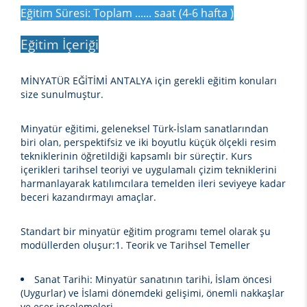
Eğitim Süresi: Toplam ...... saat (4-6 hafta )
Eğitim İçeriği
MİNYATÜR EĞİTİMİ ANTALYA
için gerekli eğitim konuları
size sunulmuştur.
Minyatür eğitimi, geleneksel Türk-İslam sanatlarından
biri olan, perspektifsiz ve iki boyutlu küçük ölçekli resim
tekniklerinin öğretildiği kapsamlı bir süreçtir. Kurs
içerikleri tarihsel teoriyi ve uygulamalı çizim tekniklerini
harmanlayarak katılımcılara temelden ileri seviyeye kadar
beceri kazandırmayı amaçlar.
Standart bir minyatür eğitim programı temel olarak şu
modüllerden oluşur:1. Teorik ve Tarihsel Temeller
Sanat Tarihi:
Minyatür sanatının tarihi, İslam öncesi
(Uygurlar) ve İslami dönemdeki gelişimi, önemli nakkaşlar
ve eser incelemeleri.