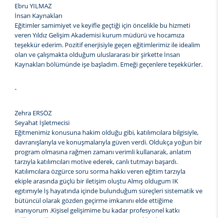
Ebru YILMAZ
İnsan Kaynakları
Eğitimler samimiyet ve keyifle geçtiği için öncelikle bu hizmeti
veren Yıldız Gelişim Akademisi kurum müdürü ve hocamıza
teşekkür ederim. Pozitif enerjisiyle geçen eğitimlerimiz ile idealim
olan ve çalışmakta olduğum uluslararası bir şirkette İnsan
Kaynakları bölümünde işe başladım. Emeği geçenlere teşekkürler.
-
Zehra ERSÖZ
Seyahat İşletmecisi
Eğitmenimiz konusuna hakim olduğu gibi, katılımcılara bilgisiyle,
davranışlarıyla ve konuşmalarıyla güven verdi. Oldukça yoğun bir
program olmasına rağmen zamanı verimli kullanarak, anlatım
tarzıyla katılımcıları motive ederek, canlı tutmayı başardı.
Katılımcılara özgürce soru sorma hakkı veren eğitim tarzıyla
ekiple arasında güçlü bir iletişim oluştu Almış oldugum IK
egıtımıyle İş hayatında içinde bulunduğum süreçleri sistematik ve
bütüncül olarak gözden geçirme imkanını elde ettiğime
inanıyorum .Kişisel gelişimime bu kadar profesyonel katkı