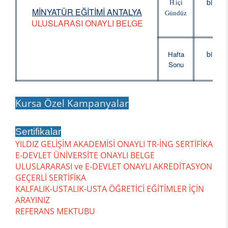
bire b
H.içi
MİNYATÜR EĞİTİMİ ANTALYA
kur
Gündüz
ULUSLARASI ONAYLI BELGE
bire b
Hafta
kur
Sonu
Kursa Özel Kampanyalar
Sertifikalar
YILDIZ GELİŞİM AKADEMİSİ ONAYLI TR-İNG SERTİFİKA
E-DEVLET ÜNİVERSİTE ONAYLI BELGE
ULUSLARARASI ve E-DEVLET ONAYLI AKREDİTASYON
GEÇERLİ SERTİFİKA
KALFALIK-USTALIK-USTA ÖĞRETİCİ EĞİTİMLER İÇİN
ARAYINIZ
REFERANS MEKTUBU