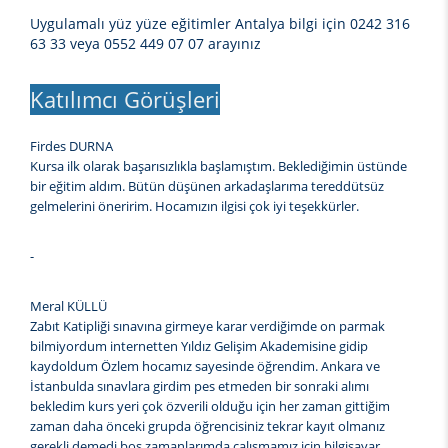
Uygulamalı yüz yüze eğitimler Antalya bilgi için 0242 316
63 33 veya 0552 449 07 07 arayınız
Katılımcı Görüşleri
Firdes DURNA
Kursa ilk olarak başarısızlıkla başlamıştım. Beklediğimin üstünde
bir eğitim aldım. Bütün düşünen arkadaşlarıma tereddütsüz
gelmelerini öneririm. Hocamızın ilgisi çok iyi teşekkürler.
-
Meral KÜLLÜ
Zabıt Katipliği sınavına girmeye karar verdiğimde on parmak
bilmiyordum internetten Yıldız Gelişim Akademisine gidip
kaydoldum Özlem hocamız sayesinde öğrendim. Ankara ve
İstanbulda sınavlara girdim pes etmeden bir sonraki alımı
bekledim kurs yeri çok özverili olduğu için her zaman gittiğim
zaman daha önceki grupda öğrencisiniz tekrar kayıt olmanız
gerekli demedi boş zamanlarımda çalışmamız için bilgisayar